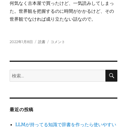
何気なく古本屋で買ったけど、一気読みしてしまっ
た。世界観を把握するのに時間がかかるけど、その
世界観でなければ成り立たない話なので。
投
カ
ウ
2022年1月8日
読書
コメント
稿
テ
イ
日:
ゴ
ッ
リ
チ
ー
ハ
ン
検
検
索
ト・
索:
カ
ー
テ
ン
コ
最近の投稿
ー
ル
LLMが持ってる知識で辞書を作ったら使いやすい
に