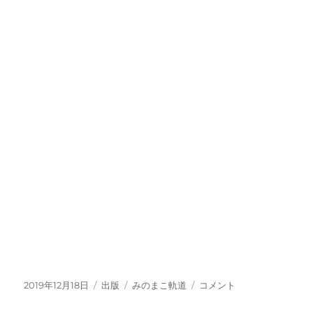
投
カ
タ
「み
2019年12月18日
出版
みのまこ軌道
コメント
稿
テ
グ
の