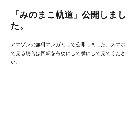
ま
リ
こ
ー
「みのまこ軌道」公開しまし
軌
道・
た。
Ruby
で
ONNX
アマゾンの無料マンガとして公開しました。スマホ
を
で見る場合は回転を有効にして横にして見てくださ
使
っ
い。
て
推
論」
公
開
し
ま
し
た。
に