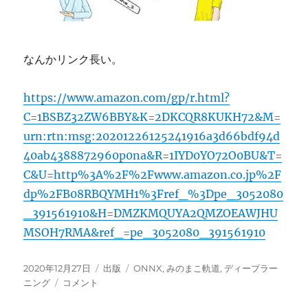
なんかリンク長い。
https://www.amazon.com/gp/r.html?
C=1BSBZ32ZW6BBY&K=2DKCQR8KUKH72&M=
urn:rtn:msg:20201226125241916a3d66bdf94d
40ab4388872960p0na&R=1IYD0YO72O0BU&T=
C&U=http%3A%2F%2Fwww.amazon.co.jp%2F
dp%2FB08RBQYMH1%3Fref_%3Dpe_3052080
_391561910&H=DMZKMQUYA2QMZOEAWJHU
MSOH7RMA&ref_=pe_3052080_391561910
投
カ
タ
2020年12月27日
出版
ONNX
,
みのまこ軌道
,
ディープラー
稿
「み
テ
グ
ニング
コメント
日:
の
ゴ