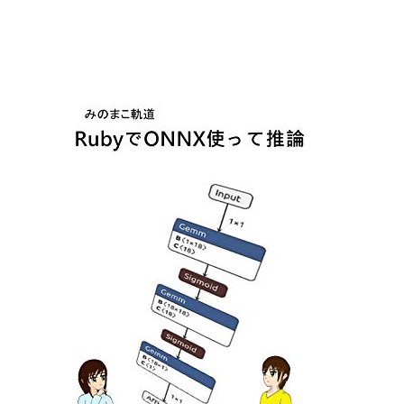
コ
ン
ピ
ュ
ー
タ」
を
公
開
し
ま
し
た。
に