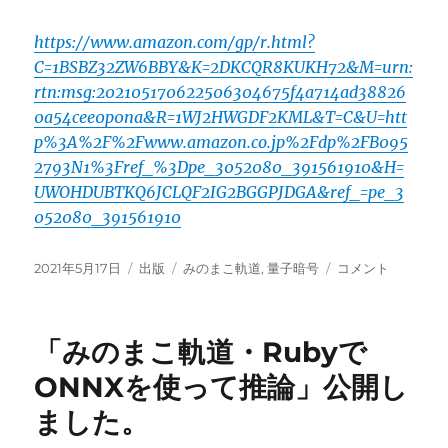
https://www.amazon.com/gp/r.html?
C=1BSBZ32ZW6BBY&K=2DKCQR8KUKH72&M=urn:
rtn:msg:202105170622506304675f4a714ad38826
0a54cee0p0na&R=1WJ2HWGDF2KML&T=C&U=htt
p%3A%2F%2Fwww.amazon.co.jp%2Fdp%2FB095
2793N1%3Fref_%3Dpe_3052080_391561910&H=
UWOHDUBTKQ6JCLQF2IG2BGGPJDGA&ref_=pe_3
052080_391561910
投
カ
タ
「み
2021年5月17日
出版
みのまこ軌道
,
量子暗号
コメント
稿
テ
グ
の
日:
ゴ
ま
リ
こ
「みのまこ軌道・Rubyで
ー
軌
道・
ONNXを使って推論」公開し
量
ました。
子
と