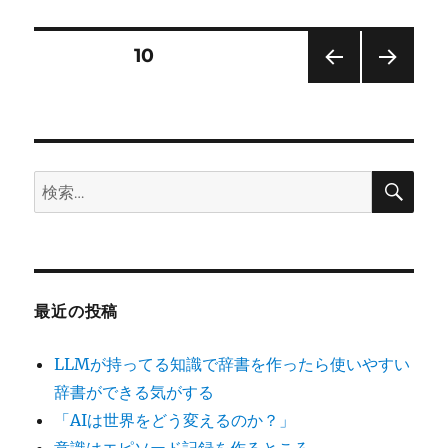
日:
ゴ
ま
リ
こ
ー
軌
投
固定ページ
10
道」
公
前の
次の
稿
開
ペー
ペー
し
ジ
ジ
の
ま
し
検
検
た。
ペ
索
索:
に
ー
ジ
最近の投稿
送
LLMが持ってる知識で辞書を作ったら使いやすい
り
辞書ができる気がする
「AIは世界をどう変えるのか？」
意識はエピソード記録を作るところ